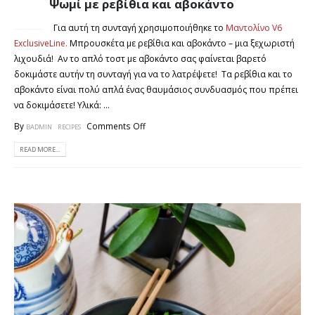
Ψωμί με ρεβίθια και αβοκάντο
14
ΣΕΠ
Για αυτή τη συνταγή χρησιμοποιήθηκε το
Μαντολίνο V6
ExclusiveLine.
Μπρουσκέτα με ρεβίθια και αβοκάντο – μια ξεχωριστή
λιχουδιά! Αν το απλό τοστ με αβοκάντο σας φαίνεται βαρετό
δοκιμάστε αυτήν τη συνταγή για να το λατρέψετε! Τα ρεβίθια και το
αβοκάντο είναι πολύ απλά ένας θαυμάσιος συνδυασμός που πρέπει
να δοκιμάσετε! Υλικά: ...
By
Comments Off
BADMIN
RECIPES
READ MORE...