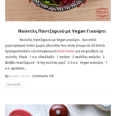
Νούντλς Παντζαριού με Vegan Γιαούρτι
14
ΣΕΠ
Νούντλς παντζαριού με Vegan γιαούρτι - ένα απλό
χορτοφαγικό πιάτο χωρίς γλουτένη που είναι έτοιμο σε 20 λεπτά.
Χρησιμοποιήστε τον Αποφλοιωτή
Multi Peeler
για να φτιάξετε τα
νούντλς. Υλικά: · 1 κ.σ. ελαιόλαδο · 1 πράσο · 2 σκελίδες σκόρδο · 2
βολβοί παντζαριού · ¼ της κούπας νερό · 2-3 κ.σ. Vegan γιαούρτι · 1
κ.σ. φρέσκος...
By
Comments Off
BADMIN
RECIPES
READ MORE...