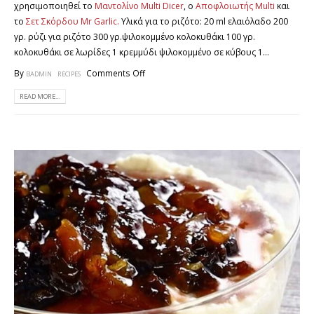
χρησιμοποιηθεί το
Μαντολίνο Multi Dicer
, ο
Αποφλοιωτής Μulti
και
το
Σετ Σκόρδου Mr Garlic.
Υλικά για το ριζότο: 20 ml ελαιόλαδο 200
γρ. ρύζι για ριζότο 300 γρ.ψιλοκομμένο κολοκυθάκι 100 γρ.
κολοκυθάκι σε λωρίδες 1 κρεμμύδι ψιλοκομμένο σε κύβους 1...
By
Comments Off
BADMIN
RECIPES
READ MORE...