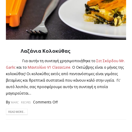
Λαζάνια Κολοκύθας
13
ΟΚΤ
Για αυτήν τη συνταγή χρησιμοποιήθηκε το
Σετ Σκόρδου Mr.
Garlic
και το
Μαντολίνο V1 ClassicLine.
Ο Οκτώβρης είναι ο μήνας της
κολοκύθας! Οι κολοκύθες εκτός από πεντανόστιμες είναι γεμάτες
βιταμίνες και θρεπτικά συστατικά που κάνουν καλό στην υγεία. Γι’
αυτό λοιπόν, σας προσφέρουμε αυτήν τη συνταγή η οποία
μαγειρεύεται...
By
Comments Off
MARC
RECIPES
READ MORE...