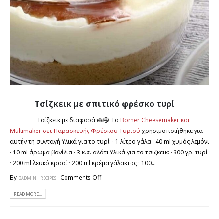
Τσίζκεικ με σπιτικό φρέσκο τυρί
14
ΣΕΠ
Τσίζκεικ με διαφορά 🍰🤤! Το
Borner Cheesemaker και
Multimaker σετ Παρασκευής Φρέσκου Τυριού
χρησιμοποιήθηκε για
αυτήν τη συνταγή Υλικά για το τυρί: · 1 λίτρο γάλα · 40 ml χυμός λεμόνι
· 10 ml άρωμα βανίλια · 3 κ.σ. αλάτι Υλικά για το τσίζκεικ: · 300 γρ. τυρί
· 200 ml λευκό κρασί · 200 ml κρέμα γάλακτος · 100...
By
Comments Off
BADMIN
RECIPES
READ MORE...