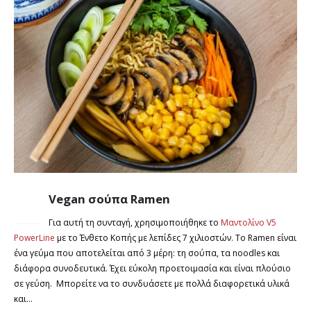
Vegan σούπα Ramen
14
ΣΕΠ
Για αυτή τη συνταγή, χρησιμοποιήθηκε το
Μαντολίνο V5
PowerLine
με το Ένθετο Κοπής με λεπίδες 7 χιλιοστών. Το Ramen είναι
ένα γεύμα που αποτελείται από 3 μέρη: τη σούπα, τα noodles και
διάφορα συνοδευτικά. Έχει εύκολη προετοιμασία και είναι πλούσιο
σε γεύση. Μπορείτε να το συνδυάσετε με πολλά διαφορετικά υλικά
και...