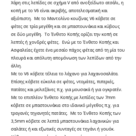
Χάρη στις λεπίδες σε σχήμα V από ανοξείδωτο ατσάλι, η
κοπή με το V6 είναι ακριβής, αποτελεσματική και
αξιόπιστη. Με το Μαντολίνο κουζίνας V6 κόβετε σε
φέτες σε τρία μεγέθη και σε μπαστουνάκια και κύβους
σε δύο μεγέθη. Το Ένθετο Κοπής ορίζει την κοπή σε
λεπτές ή χονδρές φέτες. Ενώ με το Ένθετο Κοπής και
Ασφαλείας έχετε ένα μεσαίο πάχος φέτας από τη μία του
πλευρά και απόλυτη απομόνωση των λεπίδων από την
άλλη.
Με το V6 κόβετε τέλεια το λάχανο για λαχανοσαλάτα.
Επίσης κόβετε εύκολα σε φέτες, ντομάτες, πιπεριές,
πατάτες και μελιτζάνες π.χ. για μουσακά ή για ογκρατέν.
Με το επιπλέον Ένθετο Κοπής με λεπίδες των 7mm
κόβετε σε μπαστουνάκια στο ιδανικό μέγεθος π.χ. για
τραγανές τηγανητές πατάτες. Με το Ένθετο Κοπής των
3,5mm κόβετε σε λεπτά μπαστουνάκια λαχανικών για
σαλάτες ή και εξωτικές συνταγές σε τηγάνι ή γουόκ.